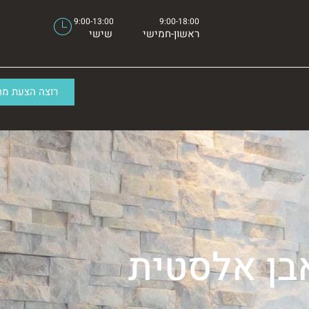
9:00-13:00⠀⠀⠀⠀⠀⠀ ⠀9:00-18:00
ראשון-חמישי⠀⠀⠀⠀שישי⠀⠀
רוצה הצעת מח
בן אלסטית