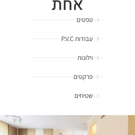
אחת
טפטים
עבודות P.V.C
וילונות
פרקטים
שטיחים